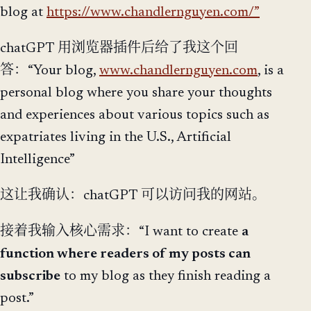
blog at
https://www.chandlernguyen.com/”
chatGPT 用浏览器插件后给了我这个回
答：“Your blog,
www.chandlernguyen.com
, is a
personal blog where you share your thoughts
and experiences about various topics such as
expatriates living in the U.S., Artificial
Intelligence”
这让我确认：chatGPT 可以访问我的网站。
接着我输入核心需求：“I want to create
a
function where readers of my posts can
subscribe
to my blog as they finish reading a
post.”