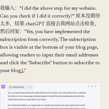
我输入：“I did the above step for my website.
Can you check if I did it correctly?” 原本没期待
太多，结果 chatGPT 直接去我网站点击检查，
然后回复："Yes, you have implemented the
subscription form correctly. The subscription
box is visible at the bottom of your blog page,
allowing readers to input their email addresses
and click the "Subscribe" button to subscribe to
your blog​
1
​."