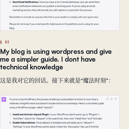
My blog is using wordpress and give
me a simpler guide. I dont have
technical knowledge
这是我对它的回话。接下来就是“魔法时刻”：