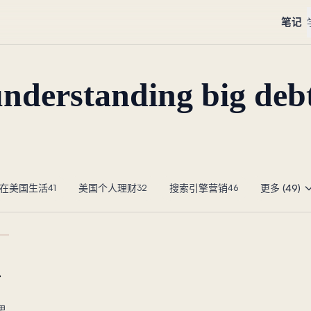
笔记
understanding big debt
在美国生活
美国个人理财
搜索引擎营销
更多 (49)
41
32
46
、
思