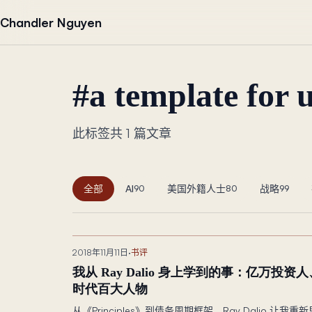
跳到正文
Chandler Nguyen
#
a template for 
此标签共 1 篇文章
全部
AI
美国外籍人士
战略
90
80
99
2018年11月11日
·
书评
我从 Ray Dalio 身上学到的事：亿万投资人
时代百大人物
从《Principles》到债务周期框架，Ray Dalio 让我重新