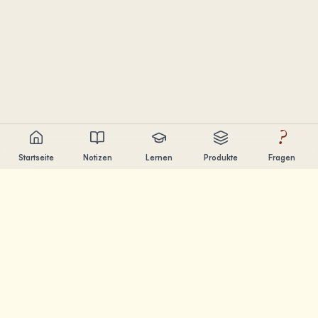
?
Startseite
Notizen
Lernen
Produkte
Fragen
Chandler Nguyen
AI-Entwickler, lebenslanger Lerner und Produktentwickler.
Ich baue Tools, die Menschen beim Lernen und