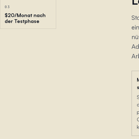
L
03
$20/Monat nach
St
der Testphase
ei
nü
Ad
Arb
k