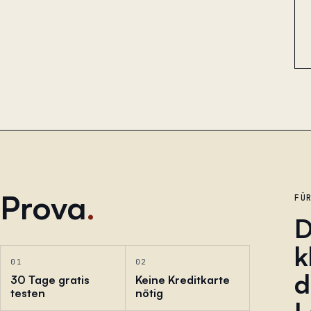
Prova
.
FÜ
D
k
01
02
d
30 Tage gratis
Keine Kreditkarte
testen
nötig