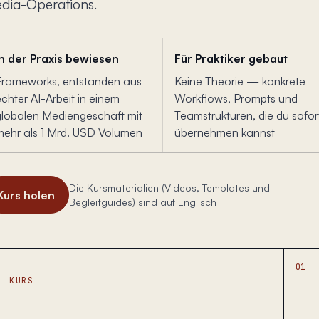
dia-Operations.
In der Praxis bewiesen
Für Praktiker gebaut
Frameworks, entstanden aus
Keine Theorie — konkrete
chter AI-Arbeit in einem
Workflows, Prompts und
globalen Mediengeschäft mit
Teamstrukturen, die du sofor
mehr als 1 Mrd. USD Volumen
übernehmen kannst
Die Kursmaterialien (Videos, Templates und
Kurs holen
Begleitguides) sind auf Englisch
01
KURS