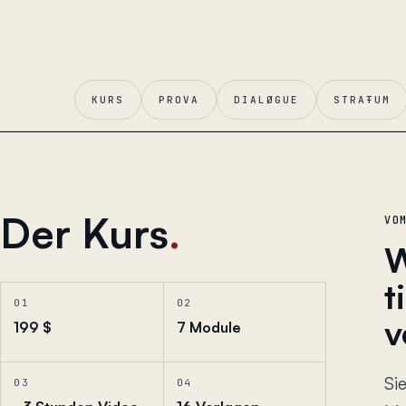
KURS
PROVA
DIALØGUE
STRAŦUM
Der Kurs
.
VO
W
t
01
02
v
199 $
7 Module
Si
03
04