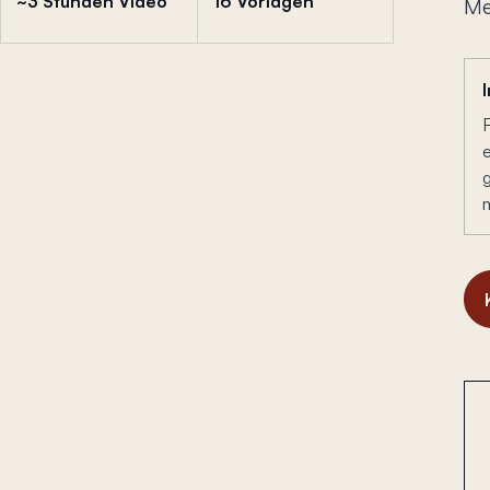
~3 Stunden Video
16 Vorlagen
Me
e