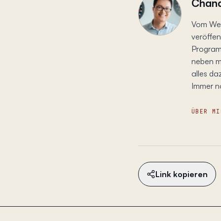
Chand
Vom Wer
veröffen
Programm
neben m
alles da
Immer n
ÜBER MI
Link kopieren