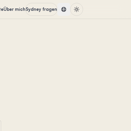
te
Über mich
Sydney fragen