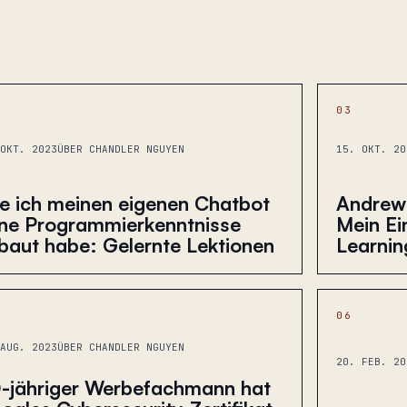
03
OKT. 2023
ÜBER CHANDLER NGUYEN
15. OKT. 20
e ich meinen eigenen Chatbot
Andrew
ne Programmierkenntnisse
Mein Ei
baut habe: Gelernte Lektionen
Learnin
06
AUG. 2023
ÜBER CHANDLER NGUYEN
20. FEB. 20
-jähriger Werbefachmann hat