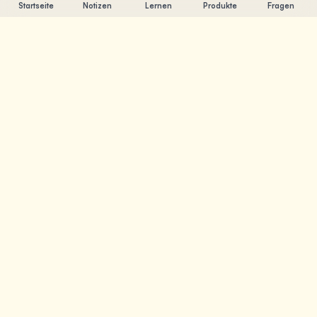
Startseite
Notizen
Lernen
Produkte
Fragen
Chandler Nguyen
AI-Entwickler, lebenslanger Lerner und Produktentwickler.
Ich baue Tools, die Menschen beim Lernen und
Erschaffen helfen.
SEITEN
Notizen
Lernen