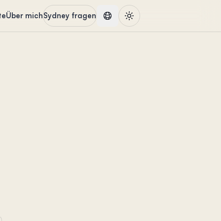
te
Über mich
Sydney fragen