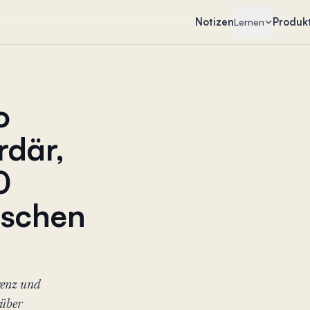
Notizen
Produk
Lernen
o
rdär,
0
nschen
renz und
 über