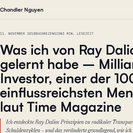
Zum Inhalt springen
Chandler Nguyen
11. NOVEMBER 2018
BUCHREZENSION
3 MIN. LESEZEIT
Was ich von Ray Dali
gelernt habe – Millia
Investor, einer der 10
einflussreichsten Me
laut Time Magazine
Ich entdeckte Ray Dalios Prinzipien zu radikaler Transpa
Schuldenzyklen – und das veränderte grundlegend, wie ich