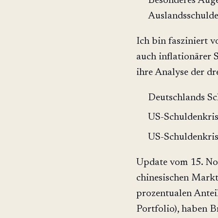
Besonderes Auge
Auslandsschulden
Ich bin fasziniert 
auch inflationärer
ihre Analyse der dr
Deutschlands Sc
US-Schuldenkri
US-Schuldenkri
Update vom 15. Nov
chinesischen Markt
prozentualen Antei
Portfolio), haben B