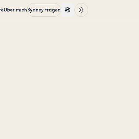
te
Über mich
Sydney fragen