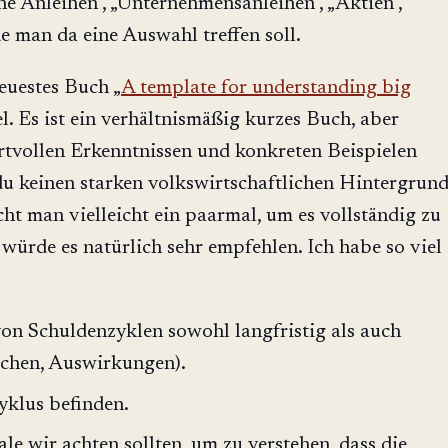
e Anleihen", „Unternehmensanleihen", „Aktien",
ie man da eine Auswahl treffen soll.
uestes Buch „
A template for understanding big
el. Es ist ein verhältnismäßig kurzes Buch, aber
rtvollen Erkenntnissen und konkreten Beispielen
u keinen starken volkswirtschaftlichen Hintergrun
ucht man vielleicht ein paarmal, um es vollständig zu
 würde es natürlich sehr empfehlen. Ich habe so viel
on Schuldenzyklen sowohl langfristig als auch
achen, Auswirkungen).
yklus befinden.
le wir achten sollten, um zu verstehen, dass die