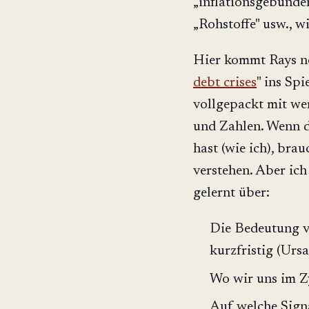
„inflationsgebunden
„Rohstoffe" usw., w
Hier kommt Rays ne
debt crises
" ins Spi
vollgepackt mit we
und Zahlen. Wenn d
hast (wie ich), bra
verstehen. Aber ich
gelernt über:
Die Bedeutung v
kurzfristig (Urs
Wo wir uns im Z
Auf welche Signa