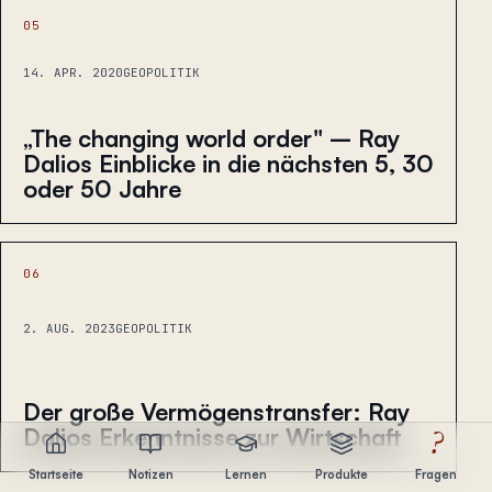
05
14. APR. 2020
GEOPOLITIK
„The changing world order" – Ray
Dalios Einblicke in die nächsten 5, 30
oder 50 Jahre
06
2. AUG. 2023
GEOPOLITIK
Der große Vermögenstransfer: Ray
Dalios Erkenntnisse zur Wirtschaft
?
Startseite
Notizen
Lernen
Produkte
Fragen