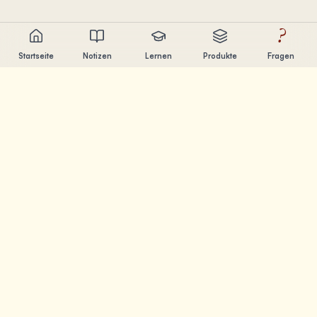
?
Startseite
Notizen
Lernen
Produkte
Fragen
Chandler Nguyen
AI-Entwickler, lebenslanger Lerner und Produktentwickler.
Ich baue Tools, die Menschen beim Lernen und
Erschaffen helfen.
SEITEN
Notizen