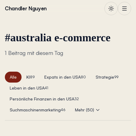
Zum Inhalt springen
Chandler Nguyen
#
australia e-commerce
1 Beitrag mit diesem Tag
Alle
KI
Expats in den USA
Strategie
89
80
99
Leben in den USA
41
Persönliche Finanzen in den USA
32
Suchmaschinenmarketing
Mehr (50)
46