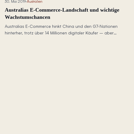
30. Mai 2019
·
Australien
Australias E-Commerce-Landschaft und wichtige
Wachstumschancen
Australias E-Commerce hinkt China und den G7-Nationen
hinterher, trotz über 14 Millionen digitaler Käufer – aber
ungenutzter Mobile Commerce und „Buy Now, Pay Later"-
Trends offenbaren Wachstumschancen.