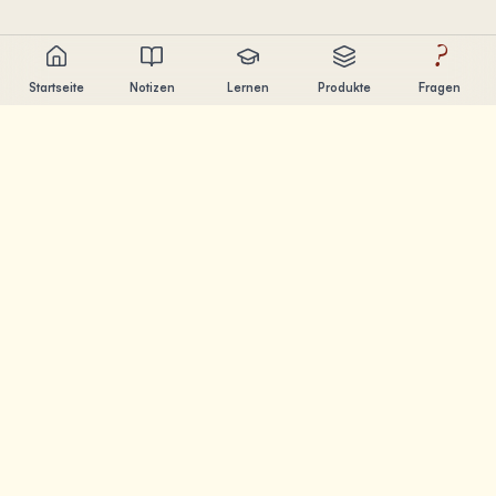
?
Startseite
Notizen
Lernen
Produkte
Fragen
Chandler Nguyen
AI-Entwickler, lebenslanger Lerner und Produktentwickler.
Ich baue Tools, die Menschen beim Lernen und
Erschaffen helfen.
SEITEN
Notizen