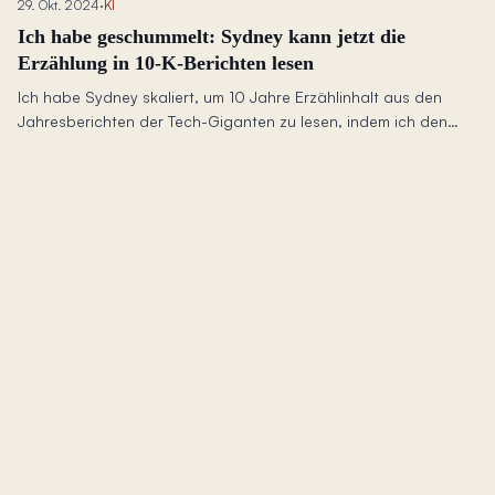
29. Okt. 2024
·
KI
Ich habe geschummelt: Sydney kann jetzt die
Erzählung in 10-K-Berichten lesen
Ich habe Sydney skaliert, um 10 Jahre Erzählinhalt aus den
Jahresberichten der Tech-Giganten zu lesen, indem ich den
Umfang strategisch auf 7 Unternehmen begrenzt habe – so
habe ich Kosten gegen Leistungsfähigkeit abgewogen.