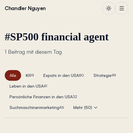
Zum Inhalt springen
Chandler Nguyen
#
SP500 financial agent
1 Beitrag mit diesem Tag
Alle
KI
Expats in den USA
Strategie
89
80
99
Leben in den USA
41
Persönliche Finanzen in den USA
32
Suchmaschinenmarketing
Mehr (50)
46