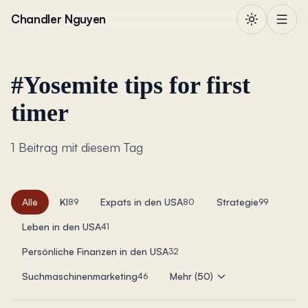
Zum Inhalt springen
Chandler Nguyen
#
Yosemite tips for first
timer
1 Beitrag mit diesem Tag
Alle
KI
Expats in den USA
Strategie
89
80
99
Leben in den USA
41
Persönliche Finanzen in den USA
32
Suchmaschinenmarketing
Mehr (50)
46