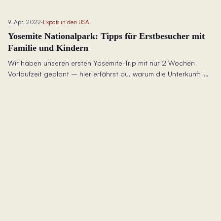
9. Apr. 2022
·
Expats in den USA
Yosemite Nationalpark: Tipps für Erstbesucher mit
Familie und Kindern
Wir haben unseren ersten Yosemite-Trip mit nur 2 Wochen
Vorlaufzeit geplant – hier erfährst du, warum die Unterkunft im
Valley unsere Erfahrung transformiert hat, plus der Food-Hack,
der uns gerettet hat.