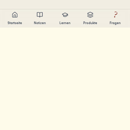
?
Startseite
Notizen
Lernen
Produkte
Fragen
Chandler Nguyen
AI-Entwickler, lebenslanger Lerner und Produktentwickler.
Ich baue Tools, die Menschen beim Lernen und
Erschaffen helfen.
SEITEN
Notizen