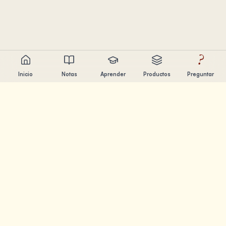
?
Inicio
Notas
Aprender
Productos
Preguntar
Chandler Nguyen
Constructor de IA, aprendiz de por vida y creador de
productos. Construyendo herramientas que ayudan a la
gente a aprender y crear.
PÁGINAS