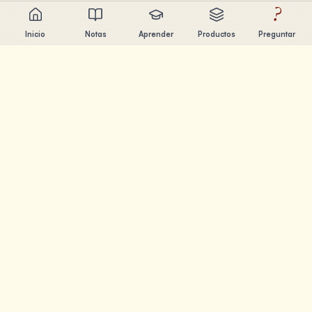
?
Inicio
Notas
Aprender
Productos
Preguntar
Chandler Nguyen
Constructor de IA, aprendiz de por vida y creador de
productos. Construyendo herramientas que ayudan a la
gente a aprender y crear.
PÁGINAS
Notas