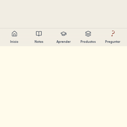
?
Inicio
Notas
Aprender
Productos
Preguntar
Chandler Nguyen
Constructor de IA, aprendiz de por vida y creador de
productos. Construyendo herramientas que ayudan a la
gente a aprender y crear.
PÁGINAS