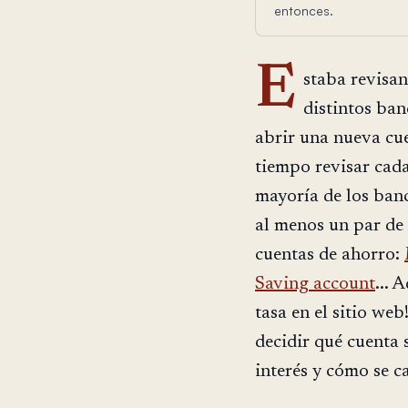
entonces.
E
staba revisan
distintos ba
abrir una nueva c
tiempo revisar cada
mayoría de los banc
al menos un par de v
cuentas de ahorro:
Saving account
... 
tasa en el sitio we
decidir qué cuenta s
interés y cómo se c