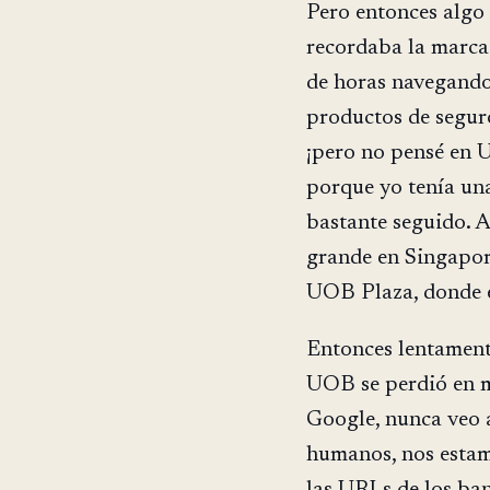
Pero entonces algo 
recordaba la marca
de horas navegando 
productos de segu
¡pero no pensé en 
porque yo tenía un
bastante seguido. 
grande en Singapore
UOB Plaza, donde e
Entonces lentament
UOB se perdió en m
Google, nunca veo 
humanos, nos estam
las URLs de los ba