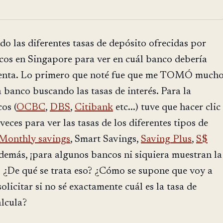
do las diferentes tasas de depósito ofrecidas por
ncos en Singapore para ver en cuál banco debería
uenta. Lo primero que noté fue que me TOMÓ much
 banco buscando las tasas de interés. Para la
os (
OCBC
,
DBS
,
Citibank
etc...) tuve que hacer clic
eces para ver las tasas de los diferentes tipos de
Monthly savings
, Smart Savings,
Saving Plus
,
S$
Además, ¡para algunos bancos ni siquiera muestran la
b! ¿De qué se trata eso? ¿Cómo se supone que voy a
olicitar si no sé exactamente cuál es la tasa de
alcula?