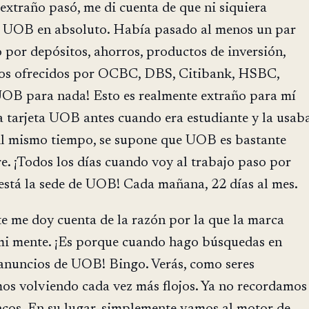
extraño pasó, me di cuenta de que ni siquiera
 UOB en absoluto. Había pasado al menos un par
por depósitos, ahorros, productos de inversión,
ros ofrecidos por OCBC, DBS, Citibank, HSBC,
UOB para nada! Esto es realmente extraño para mí
a tarjeta UOB antes cuando era estudiante y la usab
Al mismo tiempo, se supone que UOB es bastante
. ¡Todos los días cuando voy al trabajo paso por
stá la sede de UOB! Cada mañana, 22 días al mes.
e me doy cuenta de la razón por la que la marca
i mente. ¡Es porque cuando hago búsquedas en
anuncios de UOB! Bingo. Verás, como seres
os volviendo cada vez más flojos. Ya no recordamos
ncos. En su lugar, simplemente vamos al motor de