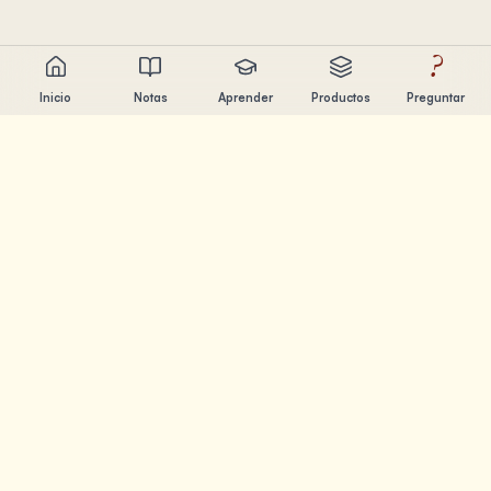
?
Inicio
Notas
Aprender
Productos
Preguntar
Chandler Nguyen
Constructor de IA, aprendiz de por vida y creador de
productos. Construyendo herramientas que ayudan a la
gente a aprender y crear.
PÁGINAS
Notas