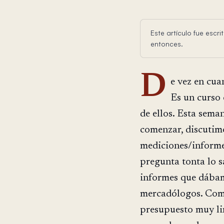
Este artículo fue esc
entonces.
D
e vez en cua
Es un curso
de ellos. Esta sema
comenzar, discuti
mediciones/informe
pregunta tonta lo s
informes que dábam
mercadólogos. Como
presupuesto muy li