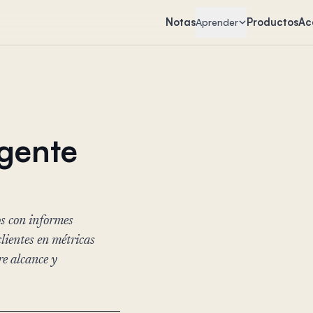
Notas
Productos
Ac
Aprender
 gente
os con informes
lientes en métricas
re alcance y