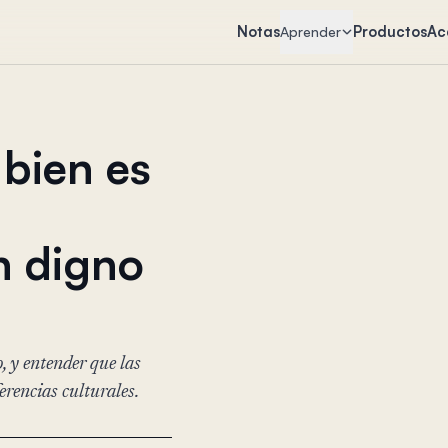
Notas
Productos
Ac
Aprender
bien es
n digno
o, y entender que las
erencias culturales.