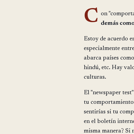
C
on "comporta
demás como 
Estoy de acuerdo en
especialmente entre
abarca países como 
hindú, etc. Hay val
culturas.
El "newspaper test"
tu comportamiento 
sentirías si tu com
en el boletín inter
misma manera? Si n