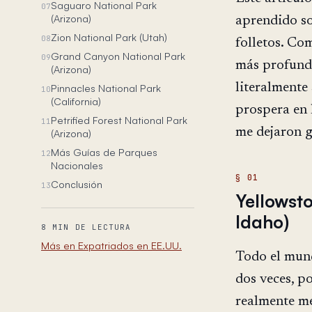
Saguaro National Park
07
(Arizona)
aprendido so
Zion National Park (Utah)
08
folletos. Co
Grand Canyon National Park
09
más profundo
(Arizona)
literalmente
Pinnacles National Park
10
(California)
prospera en 
Petrified Forest National Park
11
me dejaron g
(Arizona)
Más Guías de Parques
12
Nacionales
Conclusión
13
Yellowst
Idaho)
8 MIN DE LECTURA
Más en Expatriados en EE.UU.
Todo el mund
dos veces, p
realmente m