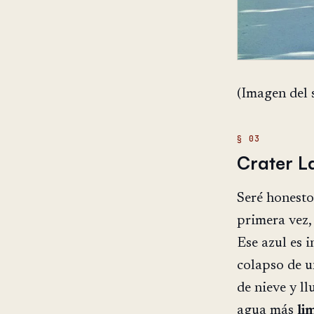
(Imagen del 
Crater L
Seré honesto
primera vez,
Ese azul es i
colapso de u
de nieve y ll
agua más
li