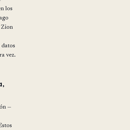
n los
lago
 Zion
 datos
a vez.
a,
ión —
Estos