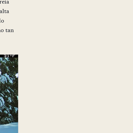
reía
alta
lo
no tan