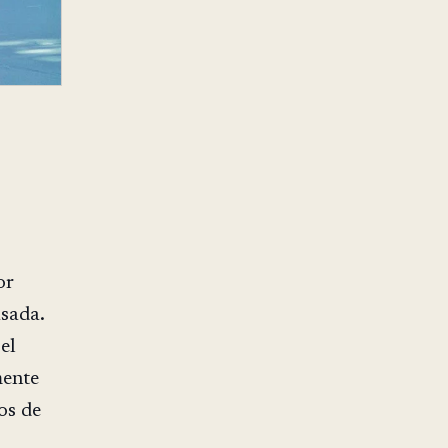
or
sada.
el
mente
os de