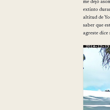
me dejó aso
extinto duran
altitud de Y
saber que es
agreste dice 