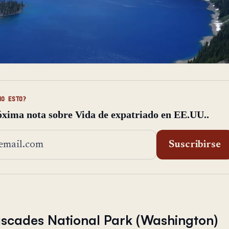
MO ESTO?
óxima nota sobre Vida de expatriado en EE.UU..
ión de email
Suscribirse
scades National Park (Washington)