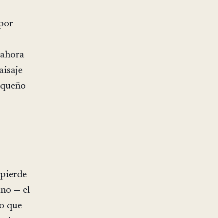
 por
 ahora
aisaje
equeño
 pierde
ano — el
to que