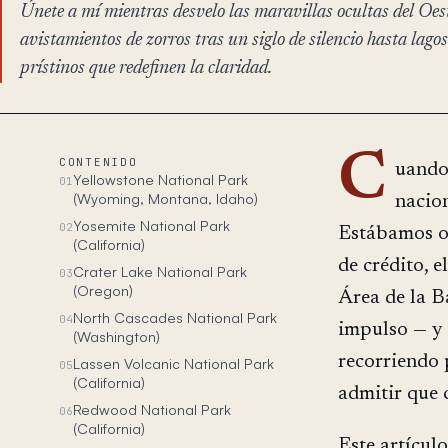
Únete a mí mientras desvelo las maravillas ocultas del Oes
avistamientos de zorros tras un siglo de silencio hasta lago
prístinos que redefinen la claridad.
C
CONTENIDO
uando
Yellowstone National Park
01
(Wyoming, Montana, Idaho)
nacio
Yosemite National Park
02
Estábamos o
(California)
de crédito, 
Crater Lake National Park
03
(Oregon)
Área de la B
North Cascades National Park
04
impulso — y 
(Washington)
recorriendo 
Lassen Volcanic National Park
05
(California)
admitir que 
Redwood National Park
06
(California)
Este artícul