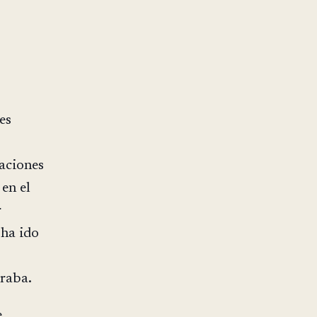
es
aciones
 en el
r
 ha ido
o
raba.
e