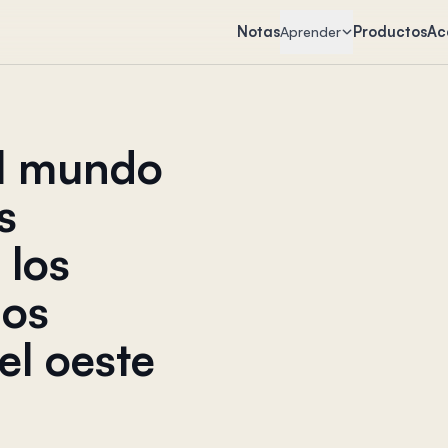
Notas
Productos
Ac
Aprender
el mundo
s
 los
dos
el oeste