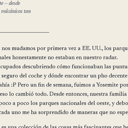
te — desde
s volcánicos tan
 nos mudamos por primera vez a EE. UU., los parqu
nales honestamente no estaban en nuestro radar.
cupados descubriendo cómo funcionaban las puntu
el seguro del coche y dónde encontrar un pho decente
ahía :P Pero un fin de semana, fuimos a Yosemite po
eso lo cambió todo. Desde entonces, nuestra familia
poco a poco los parques nacionales del oeste, y deb
cada uno me ha sorprendido de maneras que no espe
o es una colección de las cosas más fascinantes que h