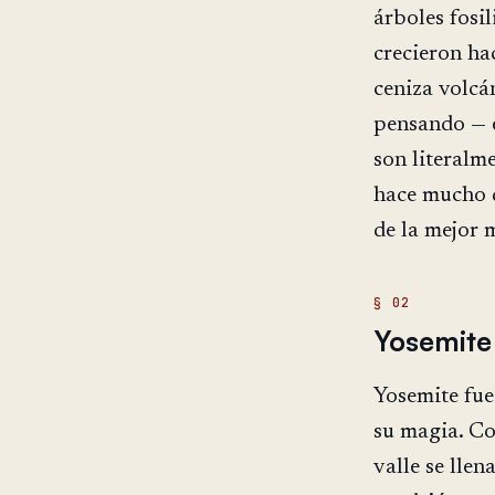
árboles fosi
crecieron ha
ceniza volcá
pensando — e
son literalm
hace mucho 
de la mejor 
Yosemite 
Yosemite fue
su magia. Co
valle se lle