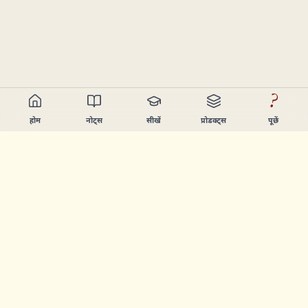
?
होम
नोट्स
सीखें
प्रोडक्ट्स
पूछें
Chandler Nguyen
AI बिल्डर, हमेशा सीखने वाला, और प्रोडक्ट क्रिएटर। ऐसे टूल्स बनाता हूँ
जो लोगों को सीखने और बनाने में मदद करें।