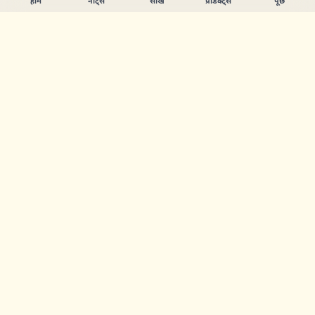
होम
नोट्स
सीखें
प्रोडक्ट्स
पूछें
Chandler Nguyen
AI बिल्डर, हमेशा सीखने वाला, और प्रोडक्ट क्रिएटर। ऐसे टूल्स बनाता हूँ
जो लोगों को सीखने और बनाने में मदद करें।
पेज
नोट्स
सीखें
प्रोडक्ट्स