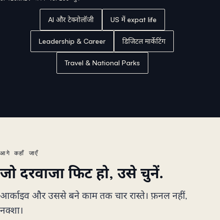
AI और टेक्नोलॉजी
US में expat life
Leadership & Career
डिजिटल मार्केटिंग
Travel & National Parks
आगे कहाँ जाएँ
जो दरवाजा फिट हो, उसे चुनें.
आर्काइव और उससे बने काम तक चार रास्ते। फ़नल नहीं,
नक्शा।