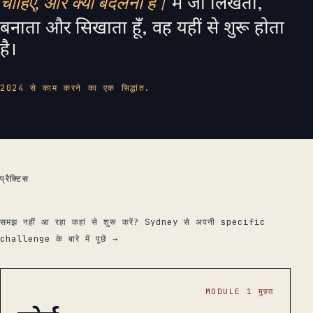
मैं जो लिखता,
चाहिए, और क्या बदलना है।
बनाता और सिखाता हूँ, वह यहीं से शुरू होता
है।
2024 से काम करने का एक सिद्धांत.
प्रैक्टिस
उत्पाद.
समझ नहीं आ रहा कहां से शुरू करें? Sydney से अपनी specific
challenge के बारे में पूछें →
MODULE 1 मुफ़्त