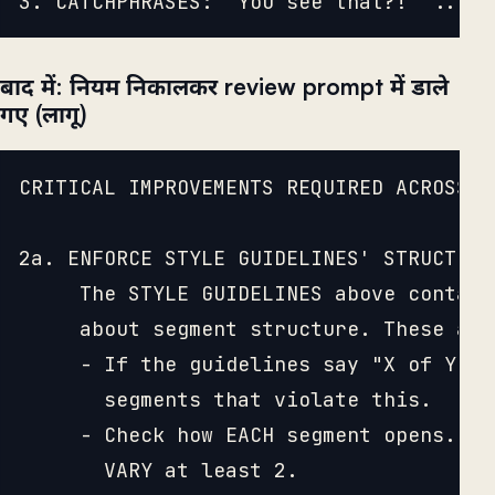
बाद में: नियम निकालकर review prompt में डाले
गए (लागू)
CRITICAL IMPROVEMENTS REQUIRED ACROSS T
2a. ENFORCE STYLE GUIDELINES' STRUCTURAL
     The STYLE GUIDELINES above contain
     about segment structure. These are
     - If the guidelines say "X of Y se
       segments that violate this.

     - Check how EACH segment opens. If
       VARY at least 2.
