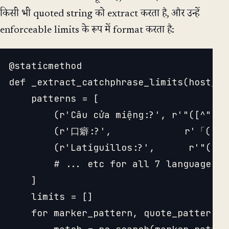
किसी भी quoted string को extract करता है, और उन्हें
enforceable limits के रूप में format करता है:
@staticmethod

def _extract_catchphrase_limits(host_pr
    patterns = [

        (r'Câu cửa miệng:?', r'"([^"]+)
        (r'口癖:?',             r'「([^」
        (r'Latiguillos:?',      r'"([^"
        # ... etc for all 7 languages

    ]

    limits = []

    for marker_pattern, quote_pattern i