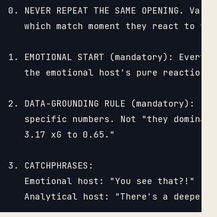
0. NEVER REPEAT THE SAME OPENING. Vary 
   which match moment they react to firs
1. EMOTIONAL START (mandatory): Every s
   the emotional host's pure reaction.

2. DATA-GROUNDING RULE (mandatory): Eve
   specific numbers. Not "they dominate
   3.17 xG to 0.65."

3. CATCHPHRASES:

   Emotional host: "You see that?!" "Wa