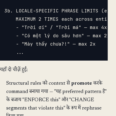
3b. LOCALE-SPECIFIC PHRASE LIMITS (extr
    MAXIMUM 2 TIMES each across entire s
    - "Trời ơi" / "Trời má" — max 4x com
    - "Có một lý do sâu hơn" — max 2x

    - "Mày thấy chưa?!" — max 2x

यहाँ दो चीज़ें हुईं:
Structural rules को context से
promote
करके
command बनाया गया — "यह preferred pattern है"
के बजाय "ENFORCE this" और "CHANGE
segments that violate this" के रूप में rephrase