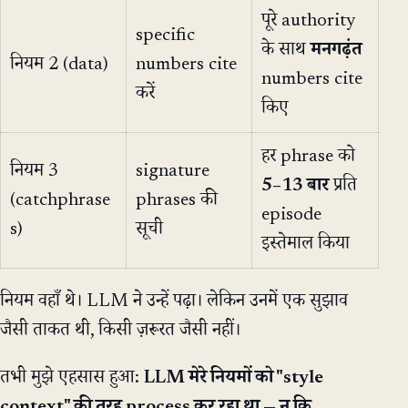
पूरे authority
specific
के साथ
मनगढ़ंत
नियम 2 (data)
numbers cite
numbers cite
करें
किए
हर phrase को
नियम 3
signature
5–13 बार
प्रति
(catchphrase
phrases की
episode
s)
सूची
इस्तेमाल किया
नियम वहाँ थे। LLM ने उन्हें पढ़ा। लेकिन उनमें एक सुझाव
जैसी ताकत थी, किसी ज़रूरत जैसी नहीं।
तभी मुझे एहसास हुआ:
LLM मेरे नियमों को "style
context" की तरह process कर रहा था — न कि