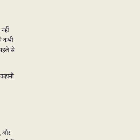
नहीं
ने कभी
पहले से
ी कहानी
ै, और