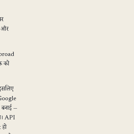
पर
i और
 broad
क को
 इसलिए
 Google
 बनाई —
ा। API
 हो