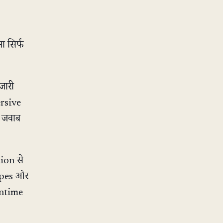
ा सिर्फ
जारी
rsive
़ जवाब
ion से
types और
runtime