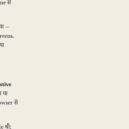
ne से
या —
reens.
या
ative
ा या
owser से
le थी: