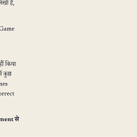
खी हैं,
। Game
ीं किया
ं कुछ
ames
correct
ent से