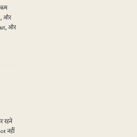
े कम
s, और
cut, और
 रहने
ot नहीं