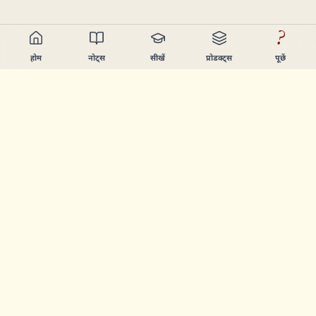
?
होम
नोट्स
सीखें
प्रोडक्ट्स
पूछें
Chandler Nguyen
AI बिल्डर, हमेशा सीखने वाला, और प्रोडक्ट क्रिएटर। ऐसे टूल्स बनाता हूँ
जो लोगों को सीखने और बनाने में मदद करें।
पेज
नोट्स