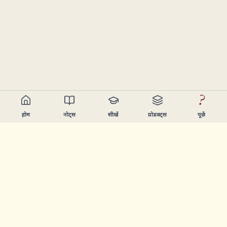
?
होम
नोट्स
सीखें
प्रोडक्ट्स
पूछें
Chandler Nguyen
AI बिल्डर, हमेशा सीखने वाला, और प्रोडक्ट क्रिएटर। ऐसे टूल्स बनाता हूँ
जो लोगों को सीखने और बनाने में मदद करें।