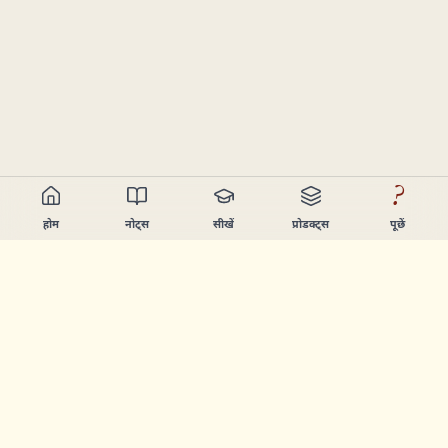
?
होम
नोट्स
सीखें
प्रोडक्ट्स
पूछें
Chandler Nguyen
AI बिल्डर, हमेशा सीखने वाला, और प्रोडक्ट क्रिएटर। ऐसे टूल्स बनाता हूँ
जो लोगों को सीखने और बनाने में मदद करें।