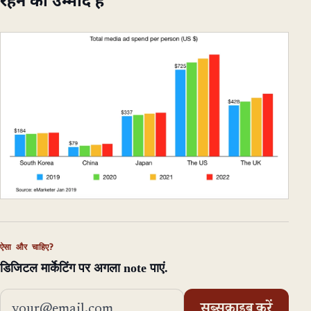
रहने की उम्मीद है
ऐसा और चाहिए?
डिजिटल मार्केटिंग पर अगला note पाएं.
ईमेल एड्रेस
सब्सक्राइब करें