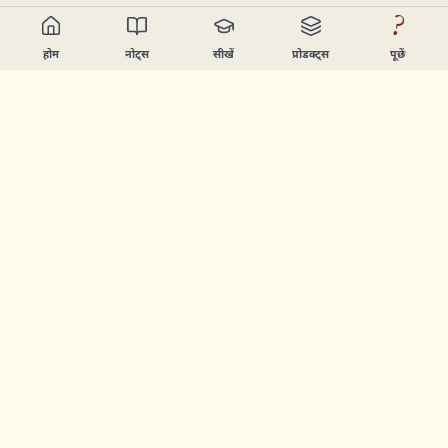
?
होम
नोट्स
सीखें
प्रोडक्ट्स
पूछें
Chandler Nguyen
AI बिल्डर, हमेशा सीखने वाला, और प्रोडक्ट क्रिएटर। ऐसे टूल्स बनाता हूँ
जो लोगों को सीखने और बनाने में मदद करें।
पेज
नोट्स
सीखें