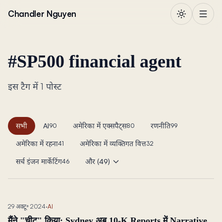
सामग्री पर जाएं
Chandler Nguyen
#
SP500 financial agent
इस टैग में 1 पोस्ट
सभी
AI
अमेरिका में एक्सपैट्स
रणनीति
90
80
99
अमेरिका में रहना
अमेरिका में व्यक्तिगत वित्त
41
32
सर्च इंजन मार्केटिंग
और (49)
46
29 अक्टू॰ 2024
·
AI
मैंने "चीट" किया: Sydney अब 10-K Reports में Narrative