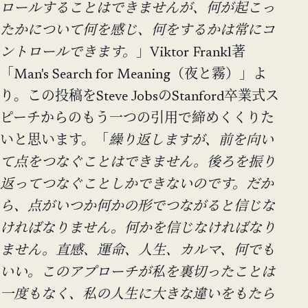
ロールすることはできませんが、何が起こっ
たかについて何を感じ、何をするかは常にコ
ントロールできます。
」Viktor Frankl著
「Man's Search for Meaning（夜と霧）」よ
り。この投稿をSteve JobsのStanford卒業式ス
ピーチからのもう一つの引用で締めくくりた
いと思います。「
繰り返しますが、前を向い
て点をつなぐことはできません。後ろを振り
返ってつなぐことしかできないのです。だか
ら、点がいつか何かの形でつながると信じな
ければなりません。何かを信じなければなり
ません。直感、運命、人生、カルマ、何でも
いい。このアプローチが私を裏切ったことは
一度もなく、私の人生に大きな違いをもたら