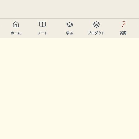
?
ホーム
ノート
学ぶ
プロダクト
質問
Chandler Nguyen
AIビルダー、生涯学習者、プロダクトクリエイター。学び
と創造を支援するツールを開発しています。
ページ
ノート