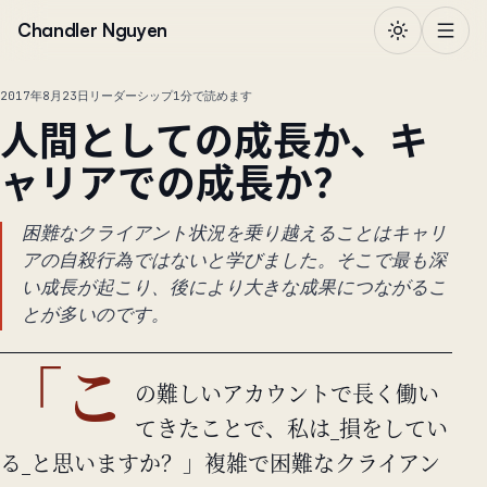
本文へ移動
Chandler Nguyen
2017年8月23日
リーダーシップ
1分で読めます
人間としての成長か、キ
ャリアでの成長か？
困難なクライアント状況を乗り越えることはキャリ
アの自殺行為ではないと学びました。そこで最も深
い成長が起こり、後により大きな成果につながるこ
とが多いのです。
「こ
の難しいアカウントで長く働い
てきたことで、私は_損をしてい
る_と思いますか？」複雑で困難なクライアン