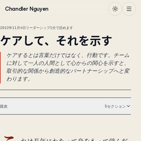
本文へ移動
Chandler Nguyen
2022年11月4日
リーダーシップ
1分で読めます
ケアして、それを示す
ケアするとは言葉だけではなく、行動です。チーム
に対して一人の人間として心からの関心を示すと、
取引的な関係から創造的なパートナーシップへと変
わります。
目次
5セクション