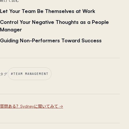
続けて読む
Let Your Team Be Themselves at Work
Control Your Negative Thoughts as a People
Manager
Guiding Non-Performers Toward Success
タグ
#
TEAM MANAGEMENT
質問ある？Sydneyに聞いてみて
→