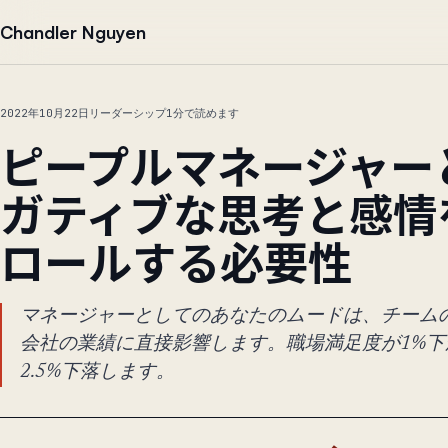
本文へ移動
Chandler Nguyen
2022年10月22日
リーダーシップ
1分で読めます
ピープルマネージャー
ガティブな思考と感情
ロールする必要性
マネージャーとしてのあなたのムードは、チーム
会社の業績に直接影響します。職場満足度が1%下
2.5%下落します。