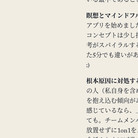
いる最中であるこ
瞑想とマインドフ
アプリを始めまし
コンセプトは少し
考がスパイラルす
た5分でも違いが
:)
根本原因に対処す
の人（私自身を含
を抱え込む傾向が
感じているなら、
ても。チームメン
放置せずに1on