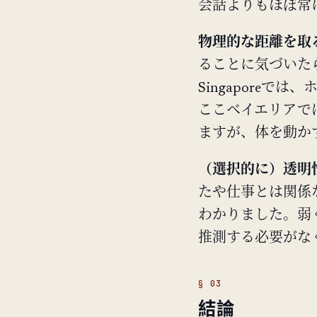
会話よりもほぼ常
物理的な距離を取
ることに気づいた
Singapore
ここベイエリアで
ますが、体を動か
（選択的に）透明
たや仕事とは関係
わかりました。弱
推測する必要がな
結論