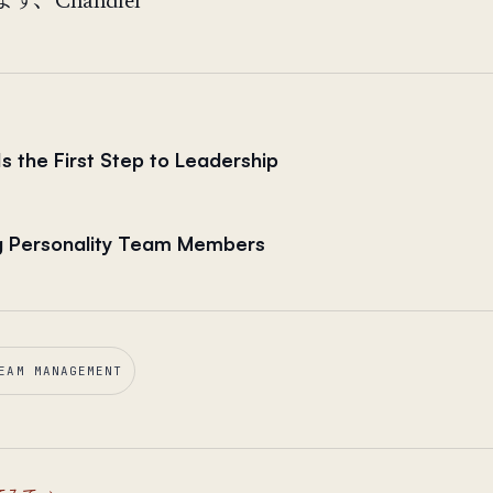
、Chandler
s the First Step to Leadership
g Personality Team Members
EAM MANAGEMENT