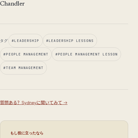
Chandler
タグ
#
LEADERSHIP
#
LEADERSHIP LESSONS
#
PEOPLE MANAGEMENT
#
PEOPLE MANAGEMENT LESSON
#
TEAM MANAGEMENT
質問ある？Sydneyに聞いてみて
→
もし役に立ったなら