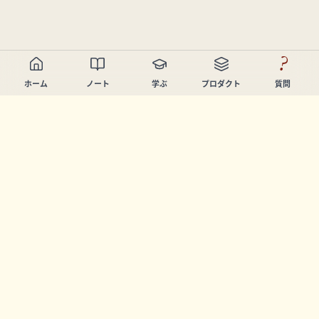
?
ホーム
ノート
学ぶ
プロダクト
質問
Chandler Nguyen
AIビルダー、生涯学習者、プロダクトクリエイター。学び
と創造を支援するツールを開発しています。
ページ
ノート