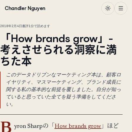
本文へ移動
Chandler Nguyen
2018年2月4日
書評
1分で読めます
「How brands grow」-
考えさせられる洞察に満
ちた本
このデータドリブンなマーケティング本は、顧客ロ
イヤリティ、マスマーケティング、ブランド成長に
関する私の基本的な前提を覆しました。自分が知っ
ていると思っていた全てを疑う準備をしてくださ
い。
B
yron Sharpの「
How brands grow
」ほど