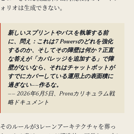
ォリオは生成できない。
新しいスプリントやパスを執筆する前
に、問え：これは7 Powersのどれを強化
するのか、そしてその障壁は何か？正直
な答えが「カバレッジを追加する」で障
壁がないなら、それはチャットボットが
すでにカバーしている運用上の表面積に
過ぎない——作るな。
—— 2026年6月5日、Provaカリキュラム戦
略ドキュメント
そのルールが3レーンアーキテクチャを葬っ