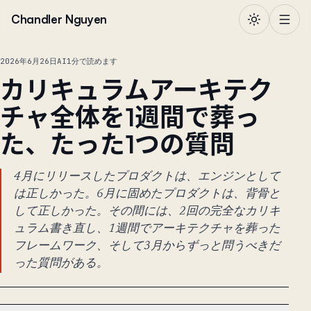
本文へ移動
Chandler Nguyen
2026年6月26日
AI
1分で読めます
カリキュラムアーキテク
チャ全体を1週間で葬っ
た、たった1つの質問
4月にリリースしたプロダクトは、エンジンとして
は正しかった。6月に固めたプロダクトは、背骨と
して正しかった。その間には、2回の完全なカリキ
ュラム書き直し、1週間でアーキテクチャを葬った
フレームワーク、そして3月からずっと問うべきだ
った質問がある。