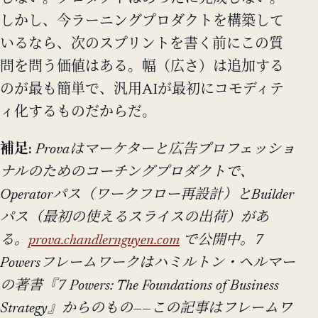
しかし、今ラーニングプロダクトを構築して
いるなら、次のスプリントを書く前にこの質
問を問う価値はある。幅（広さ）は追加する
のが最も簡単で、汎用AIが最初にコモディテ
ィ化するものだからだ。
補足:
Provaはマーケターと広告プロフェッショ
ナルのためのコーチングプロダクトで、
Operatorパス（ワークフロー再設計）とBuilder
パス（最初の使えるスライスの出荷）があ
る。
prova.chandlernguyen.com
で公開中。7
Powersフレームワークはハミルトン・ヘルマー
の著書『7 Powers: The Foundations of Business
Strategy』からのもの——この記事はフレームワ