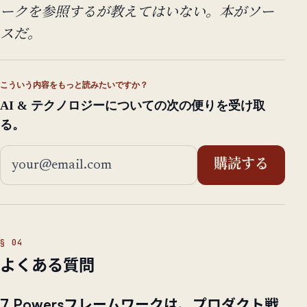
ークを参照するが教えてはいない。本がソー
スだ。
こういう内容をもっと読みたいですか？
AI & テクノロジーについての次の便りを受け取
る。
メールアドレス
購読する
よくある質問
7 Powersフレームワークは、プロダクト戦