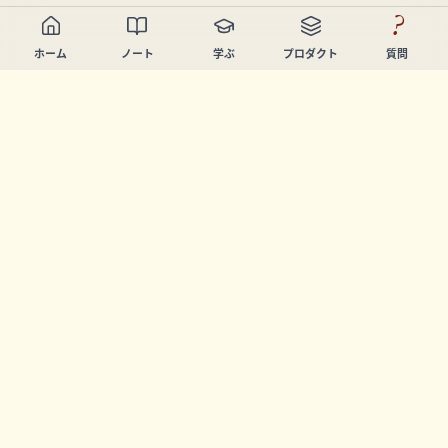
?
ホーム
ノート
学ぶ
プロダクト
質問
Chandler Nguyen
AIビルダー、生涯学習者、プロダクトクリエイター。学び
と創造を支援するツールを開発しています。
ページ
ノート
学ぶ