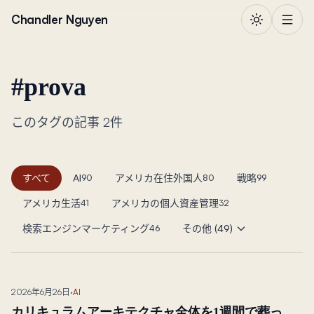
本文へ移動
Chandler Nguyen
#
prova
このタグの記事 2件
すべて
AI
アメリカ在住外国人
戦略
90
80
99
アメリカ生活
アメリカの個人資産管理
41
32
検索エンジンマーケティング
その他 (49)
46
2026年6月26日
·
AI
カリキュラムアーキテクチャ全体を1週間で葬っ