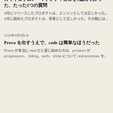
た、たった1つの質問
4月にリリースしたプロダクトは、エンジンとしては正しかった。
6月に固めたプロダクトは、背骨として正しかった。その間には、
2回の完全なカリキュラム書き直し、1週間でアーキテクチャを葬
ったフレームワーク、そして3月からずっと問うべきだった質問が
ある。
2026年4月13日
·
AI
Prova を出すうえで、code は簡単なほうだった
Prova が本当に real だと感じ始めたのは、product が
progression、 billing、auth、state について real promises を持
ち始めた時でした。 難しかったのは code を generate すること
ではなく、その周りの contract を 作ることでした。