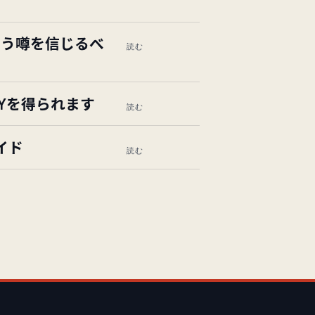
という噂を信じるべ
読む
PYを得られます
読む
イド
読む