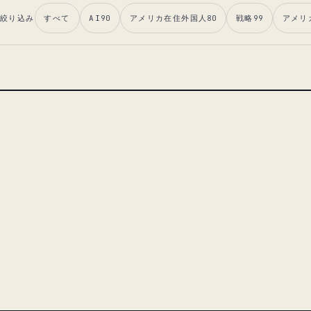
絞り込み
すべて
AI
90
アメリカ在住外国人
80
戦略
99
アメリ
リード記事