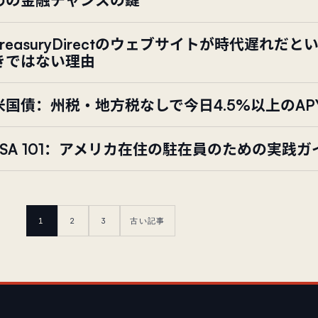
めの金融チャンスの鍵
TreasuryDirectのウェブサイトが時代遅れだ
きではない理由
米国債：州税・地方税なしで今日4.5%以上のA
FSA 101：アメリカ在住の駐在員のための実践ガ
1
2
3
古い記事