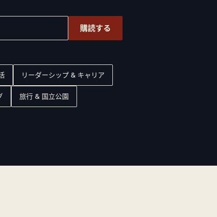
購読する
活
リーダーシップ & キャリア
グ
旅行 & 国立公園