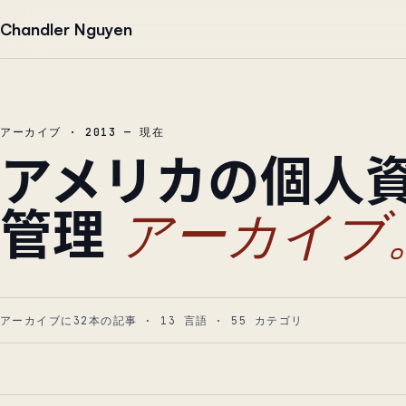
本文へ移動
Chandler Nguyen
アーカイブ · 2013 — 現在
アメリカの個人
管理
アーカイブ
アーカイブに32本の記事
·
13
言語
·
55
カテゴリ