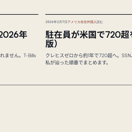
2026年2月7日
アメリカ在住外国人
読む
2026年
駐在員が米国で720超
版）
ん。T-Bills
クレヒスゼロから約1年で720超へ。S
私が辿った順番でまとめます。