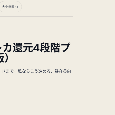
大中華圏
45
レカ還元4段階プ
版）
ードまで。私ならこう進める、駐在員向