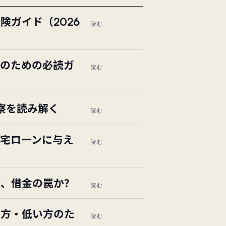
保険ガイド（2026
読む
員のための必読ガ
読む
洞察を読み解く
読む
宅ローンに与え
読む
か、借金の罠か？
読む
い方・低い方のた
読む