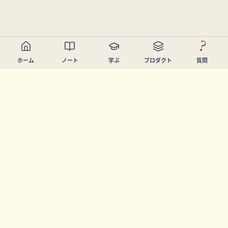
?
ホーム
ノート
学ぶ
プロダクト
質問
Chandler Nguyen
AIビルダー、生涯学習者、プロダクトクリエイター。学び
と創造を支援するツールを開発しています。
ページ
ノート