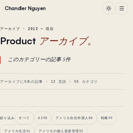
本文へ移動
Chandler Nguyen
アーカイブ · 2013 — 現在
Product
アーカイブ。
このカテゴリーの記事 5件
アーカイブに5本の記事
·
13
言語
·
55
カテゴリ
絞り込み
すべて
AI
90
アメリカ在住外国人
80
戦略
99
アメリカ生活
41
アメリカの個人資産管理
32