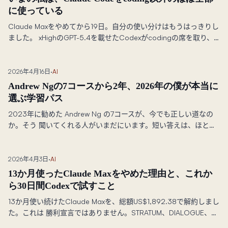
に使っている
Claude Maxをやめてから19日。自分の使い分けはもうはっきりし
ました。 xHighのGPT-5.4を載せたCodexがcodingの席を取り、
xHighのOpus 4.7を載せた Claude Codeが机の残り全部の席を取
っています。
2026年4月16日
·
AI
Andrew Ngの7コースから2年、2026年の僕が本当に
選ぶ学習パス
2023年に勧めた Andrew Ng の7コースが、今でも正しい道なの
か。そう 聞いてくれる人がいまだにいます。短い答えは、ほとん
どのコースは今でも 価値があります。ただし、その周りに組むロ
ードマップはまったく別物です。 2026年版アップデート、コー
スごとの判定と、builder/operator で分かれる パスをまとめまし
2026年4月3日
·
AI
た。
13か月使ったClaude Maxをやめた理由と、これか
ら30日間Codexで試すこと
13か月使い続けたClaude Maxを、総額US$1,892.38で解約しまし
た。これは 勝利宣言ではありません。STRATUM、DIALOGUE、コ
ース基盤、そしてこの サイトを、Codexを主軸にしても同じペー