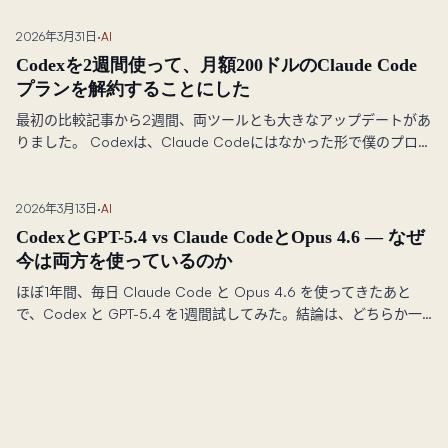
スで進められるのかを試す30日間の 実験です。
2026年3月31日
·
AI
Codexを2週間使って、月額200ドルのClaude Code
プランを解約することにした
最初の比較記事から2週間、両ツールとも大きなアップデートがあ
りました。 Codexは、Claude Codeにはなかった形で僕のプロダ
クト戦略に疑問を投げかけてきました。 Claude CodeはAgent
TeamsとAutoMemoryをリリース。結果として、月額200ドルの
Maxプランを解約しつつ、より少ないコストでより良いアウトプ
2026年3月13日
·
AI
ットを得ています。
CodexとGPT-5.4 vs Claude CodeとOpus 4.6 — なぜ
今は両方を使っているのか
ほぼ1年間、毎日 Claude Code と Opus 4.6 を使ってきたあと
で、Codex と GPT-5.4 を1週間試してみた。結論は、どちらか一
方が勝つわけではないということだ。クロスモデルレビュー、補
完し合う強み、そして運用面のレジリエンスまで含めると、組み
合わせた方が単独より強い。