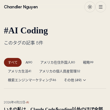
本文へ移動
Chandler Nguyen
#
AI Coding
このタグの記事 5件
すべて
AI
アメリカ在住外国人
戦略
90
80
99
アメリカ生活
アメリカの個人資産管理
41
32
検索エンジンマーケティング
その他 (49)
46
2026年4月22日
·
AI
いまの私は、Claude Codeをcoding以外のほぼ全部