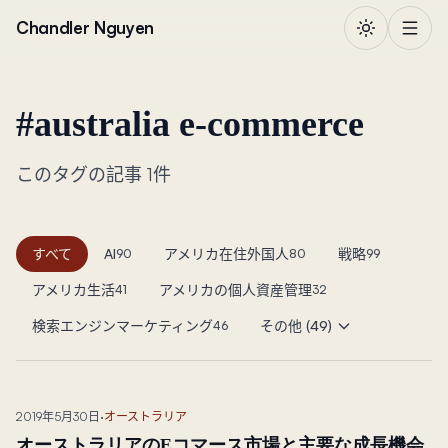
本文へ移動
Chandler Nguyen
#
australia e-commerce
このタグの記事 1件
すべて
AI
アメリカ在住外国人
戦略
90
80
99
アメリカ生活
アメリカの個人資産管理
41
32
検索エンジンマーケティング
その他 (49)
46
2019年5月30日
·
オーストラリア
オーストラリアのEコマース市場と主要な成長機会