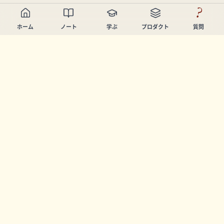
?
ホーム
ノート
学ぶ
プロダクト
質問
Chandler Nguyen
AIビルダー、生涯学習者、プロダクトクリエイター。学び
と創造を支援するツールを開発しています。
ページ
ノート
学ぶ