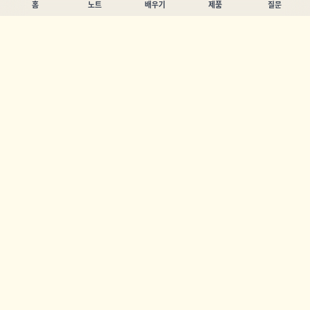
홈
노트
배우기
제품
질문
Chandler Nguyen
AI 빌더, 평생 학습자, 제품 제작자. 사람들이 배우고 만들 수 있
도록 돕는 도구를 만듭니다.
페이지
노트
배우기
제품