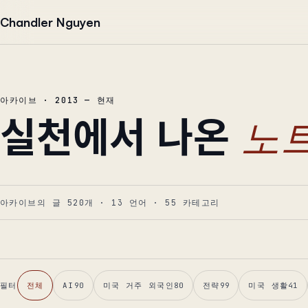
본문으로 건너뛰기
Chandler Nguyen
아카이브 · 2013 — 현재
실천에서 나온
노트
아카이브의 글 520개
·
13
언어
·
55
카테고리
필터
전체
AI
90
미국 거주 외국인
80
전략
99
미국 생활
41