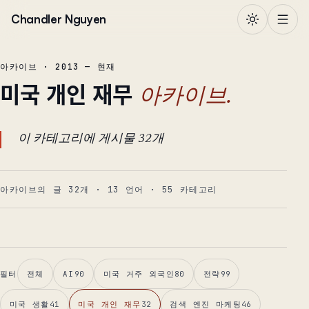
본문으로 건너뛰기
Chandler Nguyen
아카이브 · 2013 — 현재
미국 개인 재무
아카이브.
이 카테고리에 게시물 32개
아카이브의 글 32개
·
13
언어
·
55
카테고리
필터
전체
AI
90
미국 거주 외국인
80
전략
99
미국 생활
41
미국 개인 재무
32
검색 엔진 마케팅
46