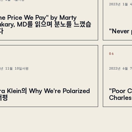
2023년 1월 
he Price We Pay" by Marty
akary, MD를 읽으며 분노를 느꼈습
"Never p
다
06
2년 11월 10일
서평
2022년 6월 
ra Klein의 Why We're Polarized
"Poor C
서평
Charle