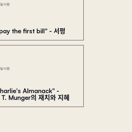
4일
서평
ay the first bill" - 서평
7일
서평
harlie's Almanack" -
s T. Munger의 재치와 지혜