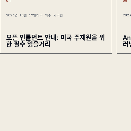
04
05
2023년 10월 17일
미국 거주 외국인
202
오픈 인롤먼트 안내: 미국 주재원을 위
An
한 필수 읽을거리
러