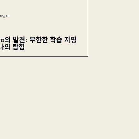
 8일
AI
era의 발견: 무한한 학습 지평
 나의 탐험