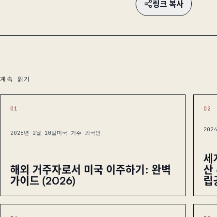
링크 복사
계속 읽기
01
02
202
2026년 2월 10일
미국 거주 외국인
세
산
해외 거주자로서 미국 이주하기: 완벽
립
가이드 (2026)