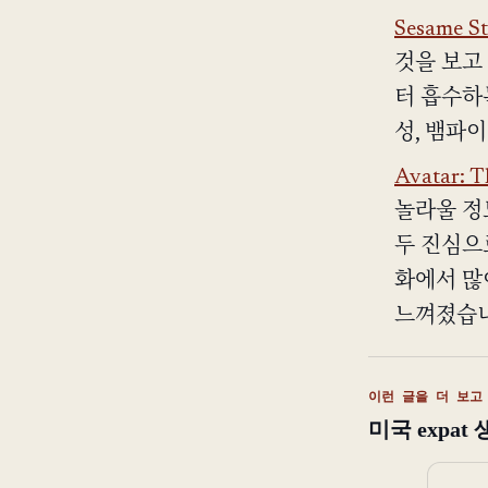
Sesame St
것을 보고
터 흡수하
성, 뱀파
Avatar: T
놀라울 정
두 진심으
화에서 많
느껴졌습니
이런 글을 더 보고
미국 expa
이메일