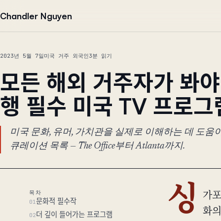
본문으로 건너뛰기
Chandler Nguyen
2023년 5월 7일
미국 거주 외국인
3분 읽기
모든 해외 거주자가 봐야
행 필수 미국 TV 프로
미국 문화, 유머, 가치관을 실제로 이해하는 데 도움
큐레이션 목록 — The Office부터 Atlanta까지.
싱
목차
가포
문화적 필수작
01
화의
더 깊이 들어가는 프로그램
02