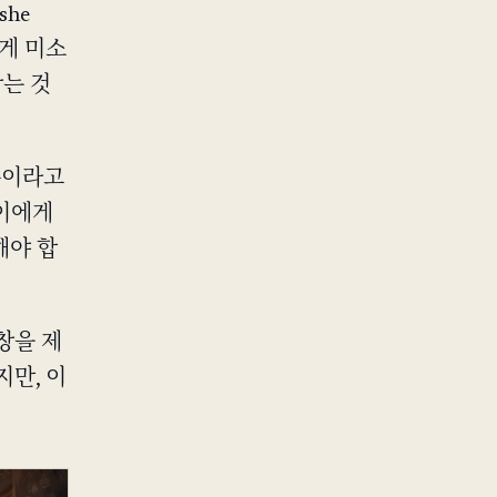
she
르게 미소
잡는 것
목록이라고
아이에게
해야 합
창을 제
만, 이