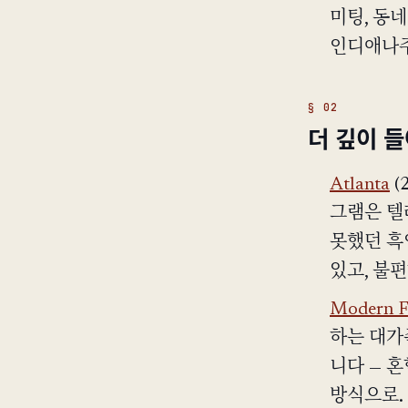
미팅, 동
인디애나주
더 깊이 
Atlanta
(
그램은 텔
못했던 흑
있고, 불
Modern F
하는 대가
니다 — 
방식으로.