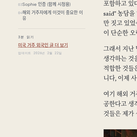
Sophie 인증 (함께 시청용)
포함하고 있다는
03
해외 거주자에게 이것이 중요한 이
04
said" 농담
유
만 짓고 있었
이 단순한 오
3분 읽기
미국 거주 외국인 글 더 보기
그래서 지난 
업데이트 2026년 2월 22일
생각하는 것을
적합한 것들은
니다, 이제 
여기 해외 거
공한다고 생각
것들은 제가 