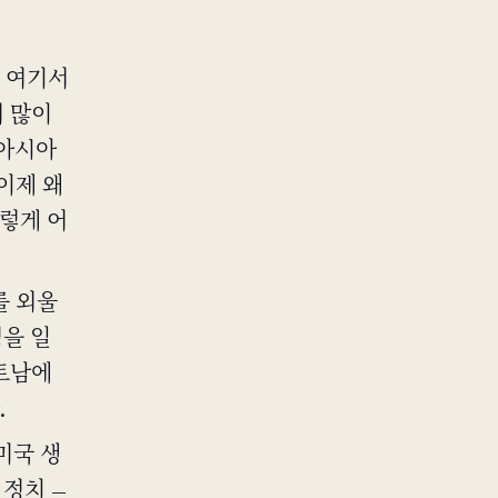
농담이 여기서
더 많이
 아시아
이제 왜
렇게 어
를 외울
정을 일
트남에
.
 미국 생
 정치 —