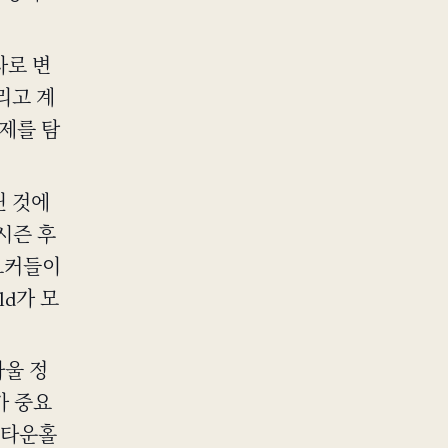
자로 변
그리고 계
주제를 탐
닌 것에
시즌 후
요커들이
ld가 모
라울 정
가 중요
 타운홀