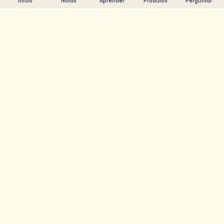
Início
Notas
Aprender
Produtos
Perguntar
Chandler Nguyen
Engenheiro de IA, aprendiz ao longo da vida e criador de
produtos. Construindo ferramentas que ajudam as
pessoas a aprender e criar.
PÁGINAS
Notas
Aprender