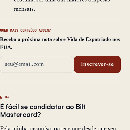
costuma ser uma das maiores despesas
mensais.
QUER MAIS CONTEÚDO ASSIM?
Receba a próxima nota sobre Vida de Expatriado nos
EUA.
Endereço de email
Inscrever-se
É fácil se candidatar ao Bilt
Mastercard?
Pela minha pesquisa, parece que desde que seu