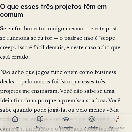
O que esses três projetos têm em
comum
Se eu for honesto comigo mesmo — e este post
só funciona se eu for — o padrão não é "scope
creep". Isso é fácil demais, e neste caso acho que
está errado.
Não acho que jogos funcionem como business
decks — pelo menos foi isso que esses três
projetos me ensinaram. Você não sabe se uma
ideia funciona porque a premissa soa boa. Você
sabe quando pode jogá-la, ou pelo menos vê-la
?
rodando no engine e sente se o personagem, a
Início
Notas
Aprender
Produtos
Perguntar
câmera, a interação e o feedback estão fazendo