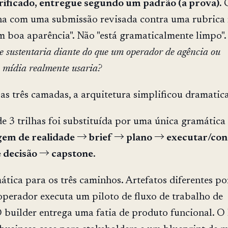
rificado, entregue segundo um padrão (a prova).
C
na com uma submissão revisada contra uma rubrica r
m boa aparência". Não "está gramaticalmente limpo".
 se sustentaria diante do que um operador de agência ou
 mídia realmente usaria?
sas três camadas, a arquitetura simplificou dramatic
de 3 trilhas foi substituída por uma única gramática
em de realidade → brief → plano → executar/con
 decisão → capstone
.
ica para os três caminhos. Artefatos diferentes po
perador executa um piloto de fluxo de trabalho de
builder entrega uma fatia de produto funcional. O 