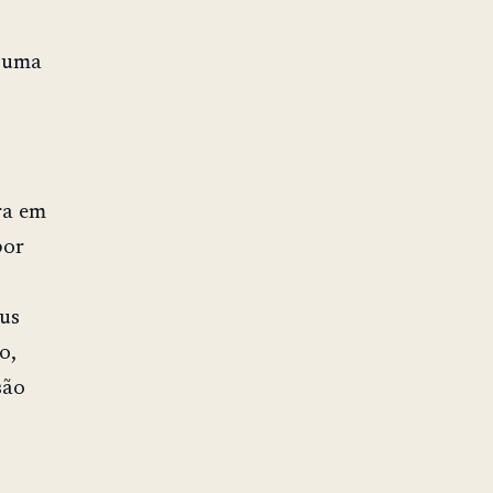
o uma
ra em
por
pus
o,
são