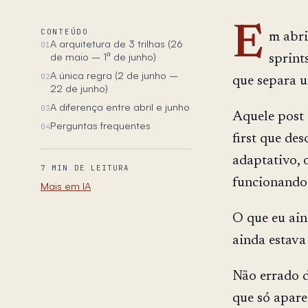
E
CONTEÚDO
m abri
A arquitetura de 3 trilhas (26
01
de maio – 1º de junho)
sprint
A única regra (2 de junho –
02
que separa 
22 de junho)
A diferença entre abril e junho
03
Aquele post 
Perguntas frequentes
04
first que de
adaptativo, 
7 MIN DE LEITURA
funcionando.
Mais em IA
O que eu ain
ainda estava
Não errado d
que só apare