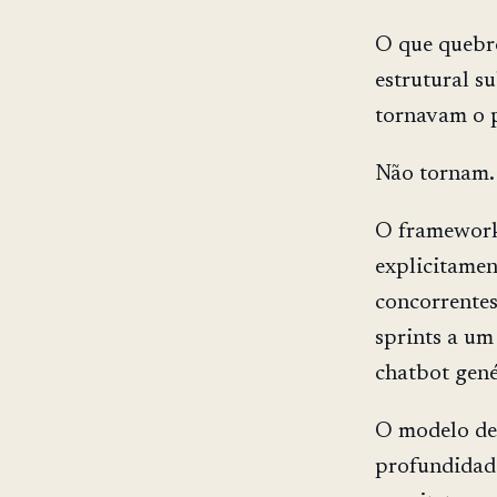
O que quebro
estrutural su
tornavam o p
Não tornam.
O framewor
explicitamen
concorrentes
sprints a um
chatbot gené
O modelo de 
profundidade