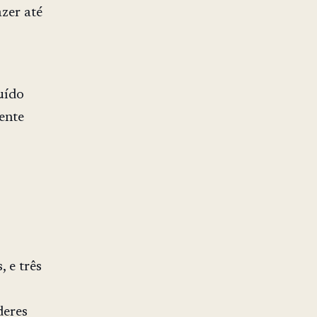
zer até
uído
ente
 e três
deres