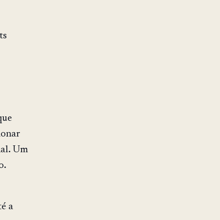
ts
que
ionar
nal. Um
o.
té a