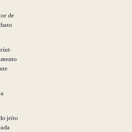
tor de
chato
rint-
eamento
nte
ma
o jeito
cada