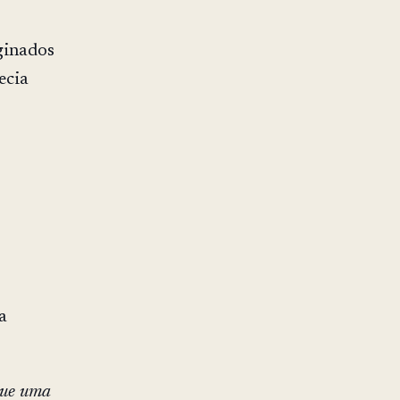
iginados
ecia
a
que uma