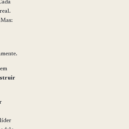
ada
eal.
 Mas:
amente.
 em
struir
r
líder