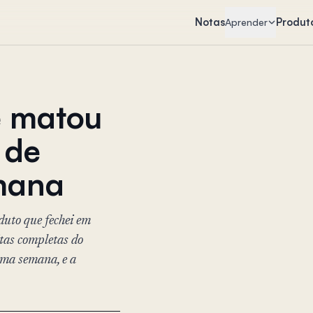
Notas
Produt
Aprender
e matou
 de
mana
duto que fechei em
itas completas do
ma semana, e a