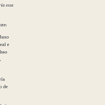
ria essa
nte:
luxo
eal e
Isso
.
ria
o de