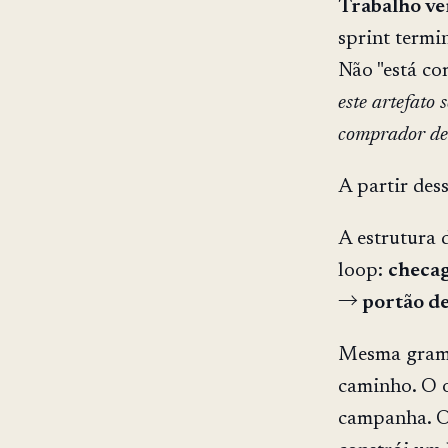
Trabalho ve
sprint termi
Não "está co
este artefato
comprador de
A partir des
A estrutura 
loop:
checag
→ portão de
Mesma gramát
caminho. O o
campanha. O 