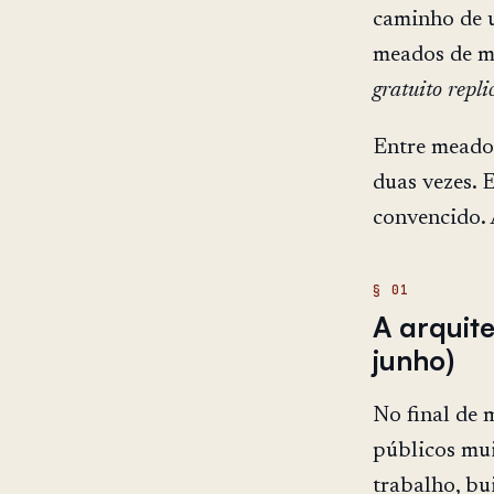
caminho de u
meados de m
gratuito repli
Entre meados
duas vezes. 
convencido. 
A arquite
junho)
No final de 
públicos mui
trabalho, bui