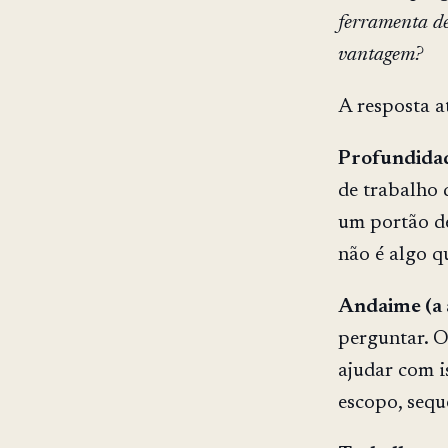
ferramenta de
vantagem?
A resposta a
Profundidade
de trabalho
um portão de
não é algo q
Andaime (a a
perguntar. O
ajudar com i
escopo, sequ