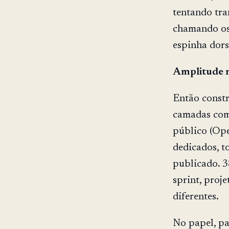
tentando tra
chamando os 
espinha dors
Amplitude n
Então constr
camadas com
público (Ope
dedicados, t
publicado. 3
sprint, proj
diferentes.
No papel, pa